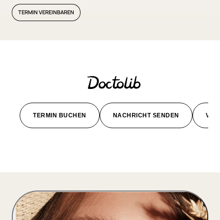
TERMIN VEREINBAREN
TERMIN BUCHEN
NACHRICHT SENDEN
VID
Slide 2 of 5