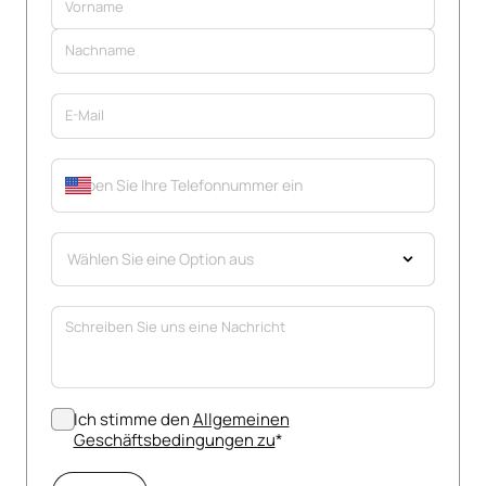
Auswählen
Ich stimme den
Allgemeinen
(opens in new tab)
Geschäftsbedingungen zu
*